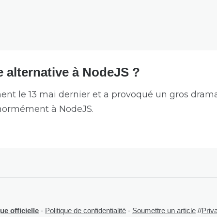
e alternative à NodeJS ?
lement le 13 mai dernier et a provoqué un gros d
énormément à NodeJS.
e officielle
-
Politique de confidentialité
-
Soumettre un article
//
Priv