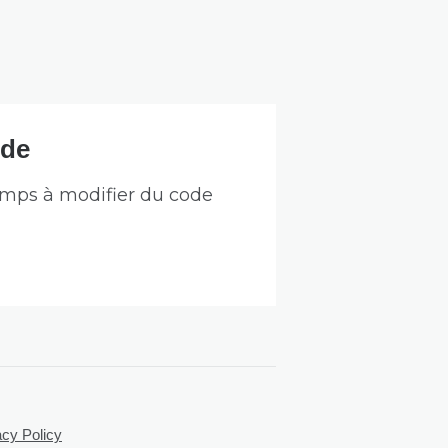
ode
temps à modifier du code
acy Policy