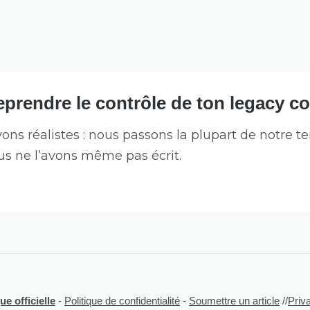
eprendre le contrôle de ton legacy c
ons réalistes : nous passons la plupart de notre 
us ne l’avons même pas écrit.
e officielle
-
Politique de confidentialité
-
Soumettre un article
//
Priv