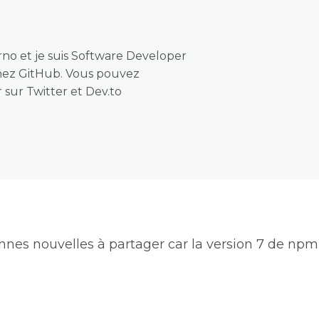
rno
et je suis Software Developer
chez
GitHub
. Vous pouvez
r sur
Twitter
et
Dev.to
nnes nouvelles à partager car la version 7 de np