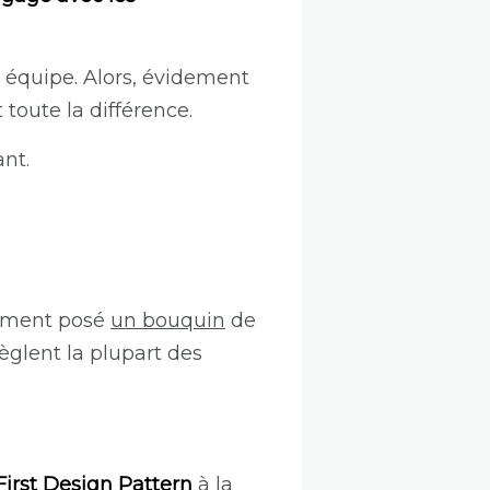
on équipe. Alors, évidement
 toute la différence.
nt.
ntement posé
un bouquin
de
 règlent la plupart des
irst Design Pattern
à la