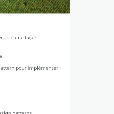
ection, une façon
e.
 pattern pour implémenter
esign patterns.