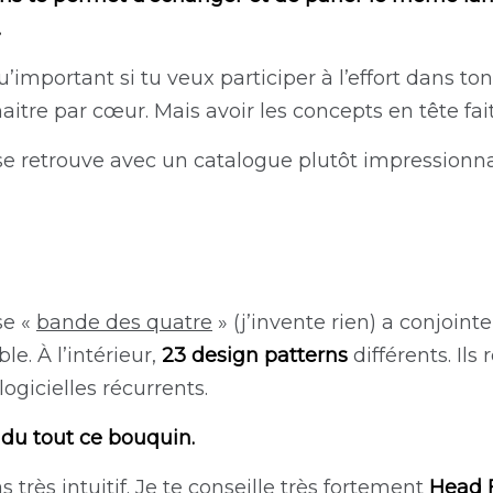
.
qu’important si tu veux participer à l’effort dans t
itre par cœur. Mais avoir les concepts en tête fait
 se retrouve avec un catalogue plutôt impressionna
se «
bande des quatre
» (j’invente rien) a conjoi
le. À l’intérieur,
23 design patterns
différents. Ils
gicielles récurrents.
s du tout ce bouquin.
 très intuitif. Je te conseille très fortement
Head F