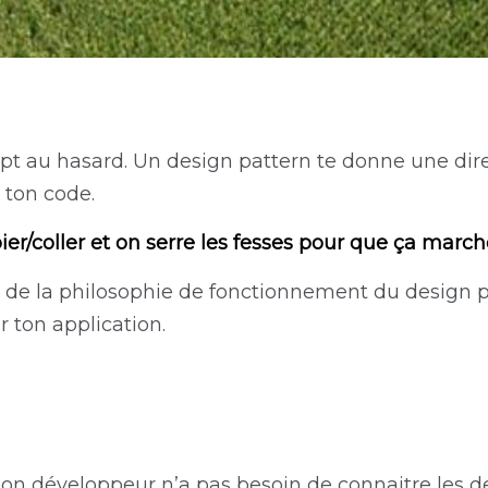
cept au hasard. Un design pattern te donne une dir
 ton code.
ier/coller et on serre les fesses pour que ça march
nt de la philosophie de fonctionnement du design
 ton application.
bon développeur n’a pas besoin de connaitre les d