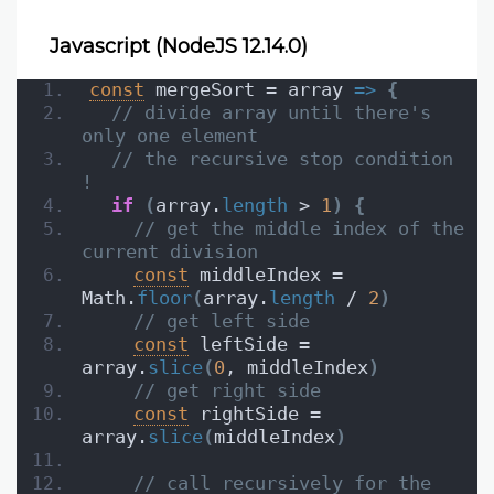
Javascript (NodeJS 12.14.0)
const
 mergeSort = array 
=>
{
// divide array until there's 
only one element
// the recursive stop condition 
!
if
(
array.
length
 > 
1
)
{
// get the middle index of the 
current division
const
 middleIndex = 
Math.
floor
(
array.
length
 / 
2
)
// get left side
const
 leftSide = 
array.
slice
(
0
, middleIndex
)
// get right side
const
 rightSide = 
array.
slice
(
middleIndex
)
// call recursively for the 