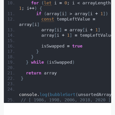
for
(
let
 i = 
0
1
; i++
)
{
if
(
array
[
i
]
 > array
[
i + 
1
]
)
{
const
 tempLeftValue = 
array
[
i
]
        array
[
i
]
 = array
[
i + 
1
]
        array
[
i + 
1
]
 = tempLeftValue
        isSwapped = 
true
}
}
}
while
(
isSwapped
)
return
 array
}
console
.
log
(
bubbleSort
(
unsortedArray
)
// [ 1986, 1998, 2006, 2018, 2020 ]