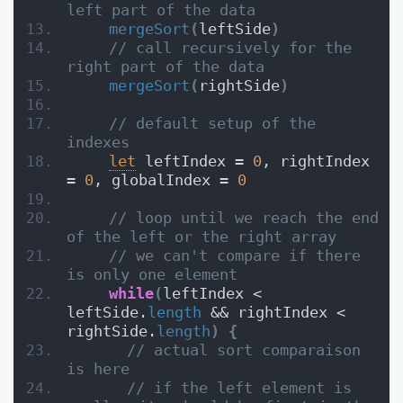
left part of the data
mergeSort
(
leftSide
)
// call recursively for the 
right part of the data
mergeSort
(
rightSide
)
// default setup of the 
indexes
let
 leftIndex = 
0
, rightIndex 
= 
0
, globalIndex = 
0
// loop until we reach the end 
of the left or the right array
// we can't compare if there 
is only one element
while
(
leftIndex < 
leftSide.
length
 && rightIndex < 
rightSide.
length
)
{
// actual sort comparaison 
is here
// if the left element is 