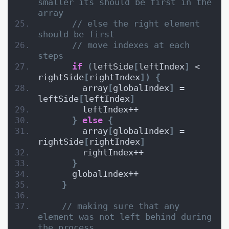
smaller its should be first in the 
array
// else the right element 
should be first
// move indexes at each 
steps
if
(
leftSide
[
leftIndex
]
 < 
rightSide
[
rightIndex
]
)
{
        array
[
globalIndex
]
 = 
leftSide
[
leftIndex
]
        leftIndex++
}
else
{
        array
[
globalIndex
]
 = 
rightSide
[
rightIndex
]
        rightIndex++
}
      globalIndex++
}
// making sure that any 
element was not left behind during 
the process