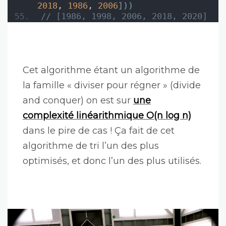
2018
, 
1986
, 
2006
]
)
)
// [1986, 1998, 2006, 2018, 2020]
Cet algorithme étant un algorithme de
la famille « diviser pour régner » (divide
and conquer) on est sur
une
complexité linéarithmique O(n log n)
dans le pire de cas ! Ça fait de cet
algorithme de tri l’un des plus
optimisés, et donc l’un des plus utilisés.