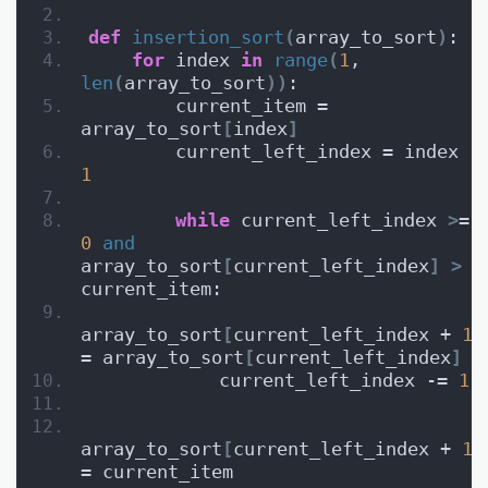
def
insertion_sort
(
array_to_sort
)
:
for
 index 
in
range
(
1
, 
len
(
array_to_sort
))
:
        current_item = 
array_to_sort
[
index
]
        current_left_inde
1
while
 current_left_index 
>
= 
0
and
array_to_sort
[
current_left_index
]
>
current_item:
array_to_sort
[
current_left_index + 
1
]
= array_to_sort
[
current_left_index
]
            current_left_index -= 
1
array_to_sort
[
current_left_index + 
1
]
= current_item