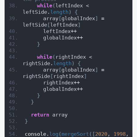
while
(
leftIndex < 
leftSide.
length
)
{
      array
[
globalIndex
]
 = 
leftSide
[
leftIndex
]
      leftIndex++
      globalIndex++
}
while
(
rightIndex < 
rightSide.
length
)
{
      array
[
globalIndex
]
 = 
rightSide
[
rightIndex
]
      rightIndex++
      globalIndex++
}
}
return
 array
}
console
.
log
(
mergeSort
(
[
2020
, 
1998
, 