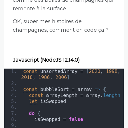
remonte à la surface.
OK, super mes histoires de
champagnes, comment on code ça ?
Javascript (NodeJS 12.14.0)
const
 unsortedArray = 
[
2020
, 
1998
, 
2018
, 
1986
, 
2006
]
const
 bubbleSort = array 
=>
{
const
 arrayLength = array.
length
let
 isSwapped
do
{
    isSwapped = 
false