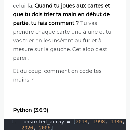
celui-là.
Quand tu joues aux cartes et
que tu dois trier ta main en début de
partie, tu fais comment ?
Tu vas
prendre chaque carte une à une et tu
vas trier en les insérant au fur et à
mesure sur la gauche. Cet algo c’est
pareil.
Et du coup, comment on code tes
mains ?
Python (3.6.9)
unsorted_array = 
[
2018
, 
1998
, 
1986
, 
2020
, 
2006
]