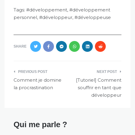
personnel
,
développeur
,
développeuse
SHARE
Navigation
PREVIOUS POST
NEXT POST
de
Comment je domine
[Tutoriel] Comment
l’article
la procrastination
souffrir en tant que
développeur
Qui me parle ?