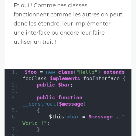
Et oui ! Comme ces classes
fonctionnent comme les autres on peut
donc les étendre, leur implémenter
une interface ou encore leur faire
utiliser un trait !
$foo
 = 
new
class
(
"Hello"
)
extends
fooClass 
implements
 fooInterface 
{
public
$bar
;
public
function
__construct
(
$message
)
{
$this
->
bar
 = 
$message
 . 
" 
World !"
;
}