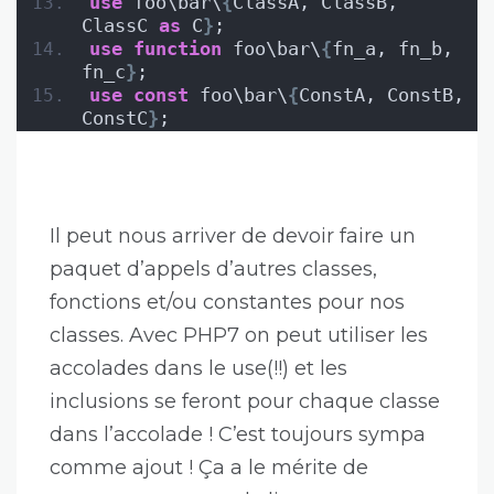
use
 foo\bar\
{
ClassA, ClassB, 
ClassC 
as
 C
}
;
use
function
 foo\bar\
{
fn_a, fn_b, 
fn_c
}
;
use
const
 foo\bar\
{
ConstA, ConstB, 
ConstC
}
;
Il peut nous arriver de devoir faire un
paquet d’appels d’autres classes,
fonctions et/ou constantes pour nos
classes. Avec PHP7 on peut utiliser les
accolades dans le use(!!) et les
inclusions se feront pour chaque classe
dans l’accolade ! C’est toujours sympa
comme ajout ! Ça a le mérite de