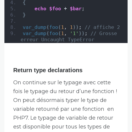
{
echo
$foo
 + 
$bar
;
}
var_dump
(
foo
(
1
, 
1
))
; 
// affiche 2
var_dump
(
foo
(
1
, 
'1'
))
; 
// Grosse 
erreur Uncaught TypeError
Return type declarations
On continue sur le typage avec cette
fois le typage du retour d’une fonction !
On peut désormais typer le type de
variable retourné par une fonction en
PHP7. Le typage de variable de retour
est disponible pour tous les types de