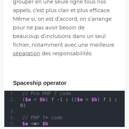
grouper en une seule ligne tous nos
appels, c’est plus clair et plus efficace.
Même si, on est d’accord, on s’arrange
pour ne pas avoir besoin de
beaucoup d’inclusions dans un seul
fichier, notamment avec une meilleure
séparation
des responsabilités.
Spaceship operator
// Pre PHP 7 code
(
$a
<
$b
)
 ? 
-1
 : 
((
$a
>
$b
)
 ? 
1
 : 
0
)
// PHP 7+ code
$a
<
=
>
$b