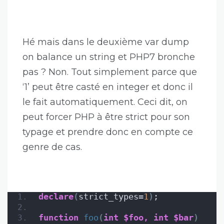
Hé mais dans le deuxième var dump
on balance un string et PHP7 bronche
pas ? Non. Tout simplement parce que
‘1’ peut être casté en integer et donc il
le fait automatiquement. Ceci dit, on
peut forcer PHP à être strict pour son
typage et prendre donc en compte ce
genre de cas.
declare
(
strict_types=
1
)
;
function
foo
(
int
$foo,
int
$bar
)