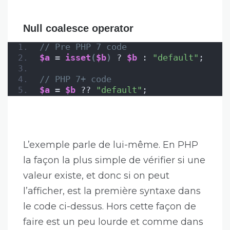
Null coalesce operator
// Pre PHP 7 code
$a
 = 
isset
(
$b
)
 ? 
$b
 : 
"default"
;
// PHP 7+ code
$a
 = 
$b
 ?? 
"default"
;
L’exemple parle de lui-même. En PHP
la façon la plus simple de vérifier si une
valeur existe, et donc si on peut
l’afficher, est la première syntaxe dans
le code ci-dessus. Hors cette façon de
faire est un peu lourde et comme dans