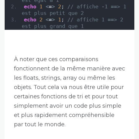
est égal à 1
echo
1
<
=
>
2
; 
// affiche -1 ==> 1 
est plus petit que 2
echo
2
<
=
>
1
; 
// affiche 1 ==> 2 
est plus grand que 1
À noter que ces comparaisons
fonctionnent de la même manière avec
les floats, strings, array ou même les
objets. Tout cela va nous être utile pour
certaines fonctions de tri et pour tout
simplement avoir un code plus simple
et plus rapidement compréhensible
par tout le monde.