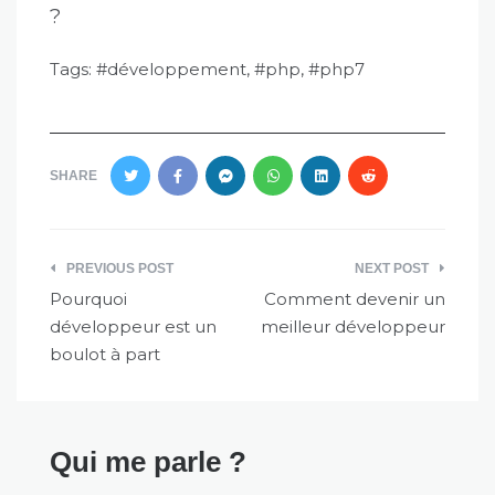
?
Tags:
développement
,
php
,
php7
SHARE
Navigation
PREVIOUS POST
NEXT POST
de
Pourquoi
Comment devenir un
l’article
développeur est un
meilleur développeur
boulot à part
Qui me parle ?