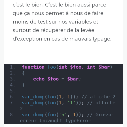
c’est le bien. C’est le bien aussi parce
que ça nous permet à nous de faire
moins de test sur nos variables et
surtout de récupérer de la levée
d’exception en cas de mauvais typage.
function
foo
(
int
$foo,
int
$bar
)
{
echo
$foo
 + 
$bar
;
}
var_dump
(
foo
(
1
, 
1
))
; 
// affiche 2
var_dump
(
foo
(
1
, 
'1'
))
; 
// affiche 
2
var_dump
(
foo
(
'a'
, 
1
))
; 
// Grosse 
erreur Uncaught TypeError