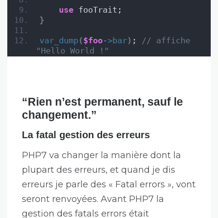
use
 fooTrait;
}
var_dump
(
$foo
->
bar
)
; 
// affiche 
"Hello World !"
“Rien n’est permanent, sauf le
changement.”
La fatal gestion des erreurs
PHP7 va changer la manière dont la
plupart des erreurs, et quand je dis
erreurs je parle des « Fatal errors », vont
seront renvoyées. Avant PHP7 la
gestion des fatals errors était