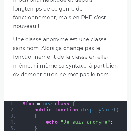
mots) ont l’habitude et depuis
longtemps de ce genre de
fonctionnement, mais en PHP c’est
nouveau !
Une classe anonyme est une classe
sans nom. Alors ça change pas le
fonctionnement de la classe en elle-
même, ni même sa syntaxe, à part bien
évidement qu’on ne met pas le nom.
$foo
 = 
new
class
{
public
function
displayName
()
{
echo
"Je suis anonyme"
;
}