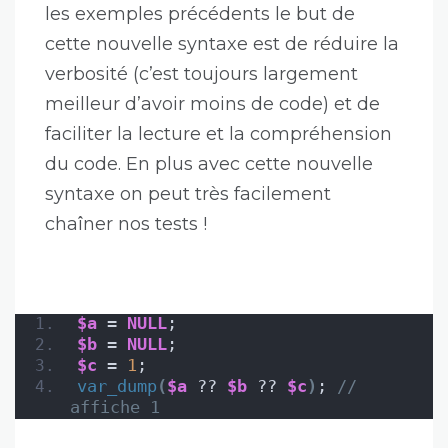
les exemples précédents le but de
cette nouvelle syntaxe est de réduire la
verbosité (c’est toujours largement
meilleur d’avoir moins de code) et de
faciliter la lecture et la compréhension
du code. En plus avec cette nouvelle
syntaxe on peut très facilement
chaîner nos tests !
$a
 = 
NULL
;
$b
 = 
NULL
;
$c
 = 
1
;
var_dump
(
$a
 ?? 
$b
 ?? 
$c
)
; 
// 
affiche 1