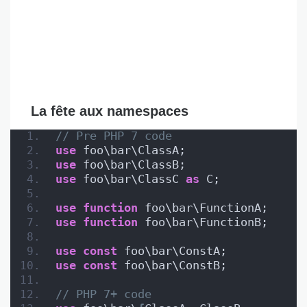
La fête aux namespaces
// Pre PHP 7 code
use
 foo\bar\ClassA;
use
 foo\bar\ClassB;
use
 foo\bar\ClassC 
as
 C;
use
function
 foo\bar\FunctionA;
use
function
 foo\bar\FunctionB;
use
const
 foo\bar\ConstA;
use
const
 foo\bar\ConstB;
// PHP 7+ code