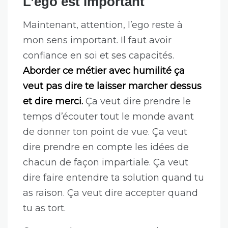
compétitive
. Quand je vois des
initiatives comme
compassionate
coding
ou les très connus
10
commandements de l’egoless
programming
, je me dis que je suis pas
le seul à avoir remarqué tout ça.
L’ego est important
Maintenant, attention, l’ego reste à
mon sens important. Il faut avoir
confiance en soi et ses capacités.
Aborder ce métier avec humilité ça
veut pas dire te laisser marcher dessus