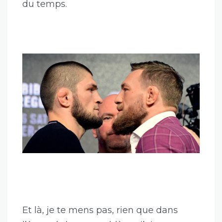
peu prés tout. Ha oui, je fais de
l’architecture et tout en plus. Quand j’y
repense, putain, c’était ridicule.
Bref, à
ce moment-là un développeur senior
d’une autre boite m’entend dire de la
merde au loin et s’approche de moi.
Il a
justement besoin de parler à un expert
pour l’un de ces problèmes. Et dans ma
grande bonté, j’accepte de lui accorder
du temps.