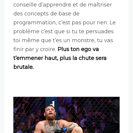
cartes et on se remet en question.
Le mythe du développeur qui sait
absolument tout est totalement faux.
S’il y a autant de spécialisations dans
ce métier, c’est pas pour faire joli.
Il y
aura toujours quelqu’un pour
t’apprendre quelque chose, car il y a
trop de choses à apprendre. Si je te
conseille d’apprendre et de maîtriser
des concepts de base de
programmation, c’est pas pour rien. Le
problème c’est que si tu te persuades
toi même que t’es un monstre, tu vas
finir par y croire.
Plus ton ego va