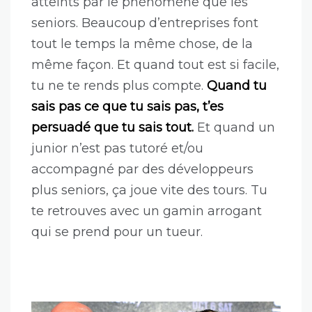
devant un illusionniste, la plupart des
gens ne comprennent rien à ce que tu
fais. Mais tout le monde trouve ça
extraordinaire.
Quand on te dit que tu
fais de la magie fréquemment, tu finis
par y croire.
Et à chaque fois, une dose
d’ego est injectée dans ton crâne.
Paradoxalement, les juniors sont plus
atteints par le phénomène que les
seniors. Beaucoup d’entreprises font
tout le temps la même chose, de la
même façon. Et quand tout est si facile,
tu ne te rends plus compte.
Quand tu
sais pas ce que tu sais pas, t’es
persuadé que tu sais tout.
Et quand un