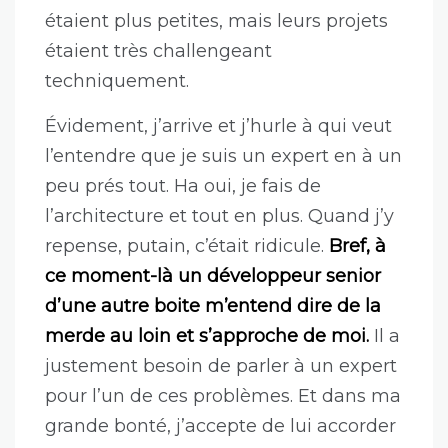
Grande légende des débiles dans un
monde sans aucun challenge.
Comme
y’avait personne pour me calmer, ça
aurait pu continuer longtemps.
Et un vendredi soir, j’ai rejoint toute ma
boite qui faisait un apéro dans un bar
non loin. Cette boite travaillait dans un
grand espace de co-working avec plein
d’autres boites. Et toutes ces boites
étaient plus petites, mais leurs projets
étaient très challengeant
techniquement.
Évidement, j’arrive et j’hurle à qui veut
l’entendre que je suis un expert en à un