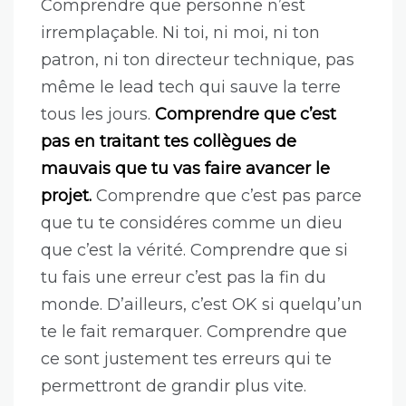
et dire merci.
Ça veut dire prendre le
temps d’écouter tout le monde avant
de donner ton point de vue. Ça veut
dire prendre en compte les idées de
chacun de façon impartiale. Ça veut
dire faire entendre ta solution quand tu
as raison. Ça veut dire accepter quand
tu as tort.
Comprendre que personne n’est
irremplaçable. Ni toi, ni moi, ni ton
patron, ni ton directeur technique, pas
même le lead tech qui sauve la terre
tous les jours.
Comprendre que c’est
pas en traitant tes collègues de