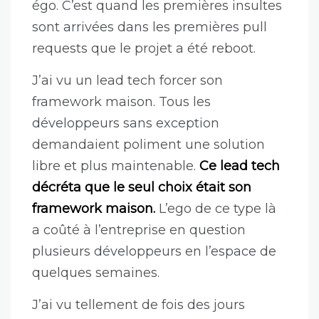
débordant
.
J’ai vu une équipe de gros seniors
développeurs être réunie pour un
projet ambitieux. L’idée c’était d’aller
vite.
Sauf qu’arriver au moment de
prendre des décisions techniques,
personne n’était d’accord.
Personne
voulait avoir tort et s’asseoir sur son
égo. C’est quand les premières insultes
sont arrivées dans les premières pull
requests que le projet a été reboot.
J’ai vu un lead tech forcer son
framework maison. Tous les
développeurs sans exception