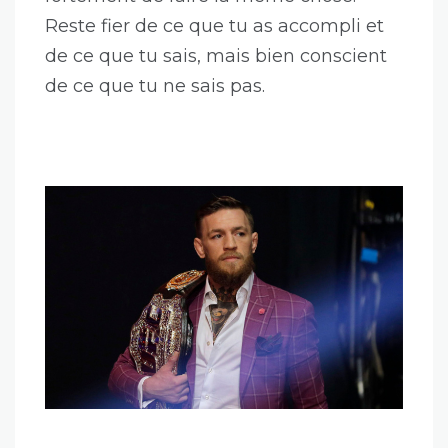
apprendre que c’était effrayant. Et ça,
jusqu’à aujourd’hui.
Plus j’évolue et j’apprends des choses
dans ce métier, plus je me rends
compte à quel point je ne sais rien.
Depuis ce jour j’aborde ce métier avec
humilité. Ce déclic m’a ÉNORMÉMENT
aidé dans ma carrière. Et je te conseille
fortement de faire la même chose.
Reste fier de ce que tu as accompli et
de ce que tu sais, mais bien conscient
de ce que tu ne sais pas.