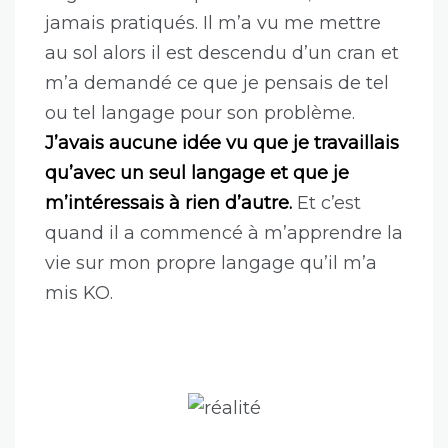
Il a commencé à me parler de son
problème et ma demandé quel type de
structure de données, et du coup quel
algorithme, serait le plus optimisé pour
son problème dans son architecture
existante.
C’était un problème
extrêmement poussé son truc.
Ça
abordait des concepts que j’avais
vaguement évoqués à l’école, mais
jamais pratiqués. Il m’a vu me mettre
au sol alors il est descendu d’un cran et
m’a demandé ce que je pensais de tel
ou tel langage pour son problème.
J’avais aucune idée vu que je travaillais
qu’avec un seul langage et que je