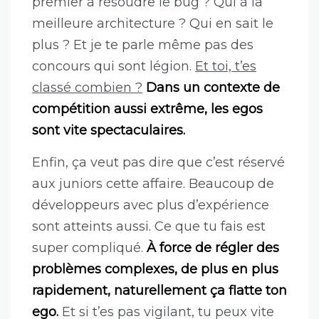
Également, notre métier est
extrêmement compétitif. De façon
volontaire ou non, les entreprises
mettent en compétition les
développeurs entre eux. Qui sera le
premier à résoudre le bug ? Qui à la
meilleure architecture ? Qui en sait le
plus ? Et je te parle même pas des
concours qui sont légion.
Et toi, t’es
classé combien ?
Dans un contexte de
compétition aussi extrême, les egos
sont vite spectaculaires.