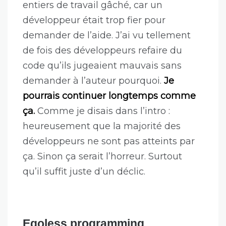
demandaient poliment une solution
libre et plus maintenable.
Ce lead tech
décréta que le seul choix était son
framework maison.
L’ego de ce type là
a coûté à l’entreprise en question
plusieurs développeurs en l’espace de
quelques semaines.
J’ai vu tellement de fois des jours
entiers de travail gâché, car un
développeur était trop fier pour
demander de l’aide. J’ai vu tellement
de fois des développeurs refaire du
code qu’ils jugeaient mauvais sans
demander à l’auteur pourquoi.
Je