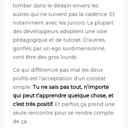
Enfin, ça veut pas dire que c’est réservé
aux juniors cette affaire. Beaucoup de
développeurs avec plus d’expérience
sont atteints aussi. Ce que tu fais est
super compliqué.
À force de régler des
problèmes complexes, de plus en plus
rapidement, naturellement ça flatte ton
ego.
Et si t’es pas vigilant, tu peux vite
tomber dans le dédain envers les
autres qui ne suivent pas la cadence. Et
notamment avec les juniors. La plupart
des développeurs adoptent une voie
pédagogique et de tutorat. D’autres,
gonflés par un ego surdimensionné,