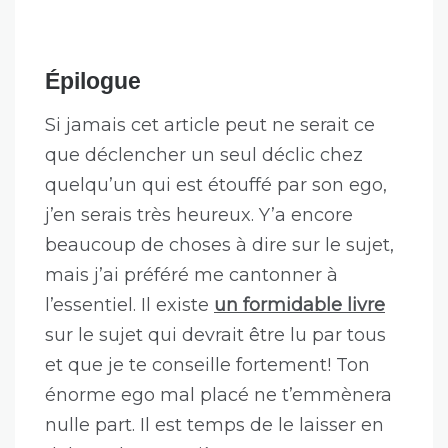
mauvais que tu vas faire avancer le
projet.
Comprendre que c’est pas parce
que tu te considéres comme un dieu
que c’est la vérité. Comprendre que si
tu fais une erreur c’est pas la fin du
monde. D’ailleurs, c’est OK si quelqu’un
te le fait remarquer. Comprendre que
ce sont justement tes erreurs qui te
permettront de grandir plus vite.
Épilogue
Si jamais cet article peut ne serait ce
que déclencher un seul déclic chez