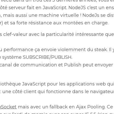
z vécu dans un trou ces 5 dernières années, vous e
côté serveur fait en JavaScript. NodeJS c’est un en
 mais aussi une machine virtuelle ! NodeJs se dis
r) et sa forte résistance aux montées en charge.
clef-valeur avec la particularité intéressante que
u performance ça envoie violemment du steak. Il
 le système SUBSCRIBE/PUBLISH.
 canal de communication et Publish peut envoye
ibliothèque JavaScript pour les applications web qu
: une côté client qui fonctionne dans le navigateu
Socket
mais avec un fallback en Ajax Pooling. Ce d