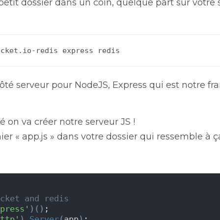
etit dossier dans un coin, quelque part sur votre s
ocket.io-redis express redis
 côté serveur pour NodeJS, Express qui est notre 
lé on va créer notre serveur JS !
hier « app.js » dans votre dossier qui ressemble à ça
cket and redis
press'
)
(
)
;
ttp'
)
.
Server
(
app
)
;