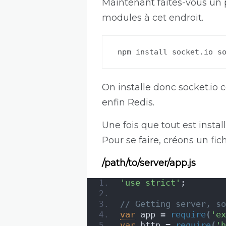
Maintenant faites-vous un p
modules à cet endroit.
npm install socket.io s
On installe donc socket.io
enfin Redis.
Une fois que tout est instal
Pour se faire, créons un fic
/path/to/server/app.js
'use strict'
;
// Getting server, so
var
 app = 
require
(
'ex
var
 http = 
require
(
'h