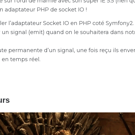
ur l’ordi de mamie avec son super IE 5.5 (rien qu
un adaptateur PHP de socket IO !
aller l’adaptateur Socket IO en PHP coté Symfony2.
 un signal (emit) quand on le souhaitera dans not
ute permanente d’un signal, une fois reçu ils env
s en temps réel.
urs