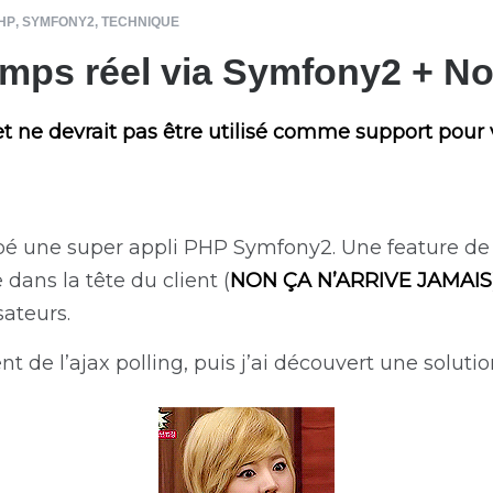
HP
,
SYMFONY2
,
TECHNIQUE
temps réel via Symfony2 + N
 et ne devrait pas être utilisé comme support pour v
pé une super appli PHP Symfony2. Une feature de
ans la tête du client (
NON ÇA N’ARRIVE JAMAIS
sateurs.
nt de l’ajax polling, puis j’ai découvert une soluti