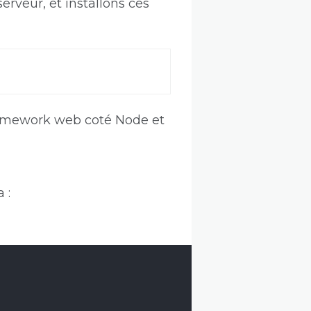
erveur, et installons ces
framework web coté Node et
 :