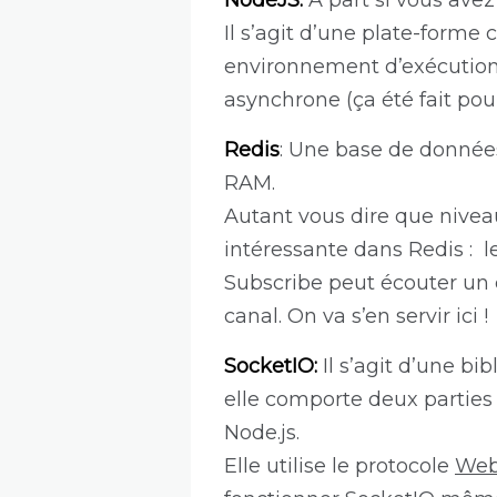
NodeJS:
À part si vous ave
Il s’agit d’une plate-forme 
environnement d’exécution,
asynchrone (ça été fait pou
Redis
: Une base de données 
RAM.
Autant vous dire que nivea
intéressante dans Redis :
Subscribe peut écouter un
canal. On va s’en servir ici !
SocketIO:
Il s’agit d’une b
elle comporte deux parties 
Node.js.
Elle utilise le protocole
Web