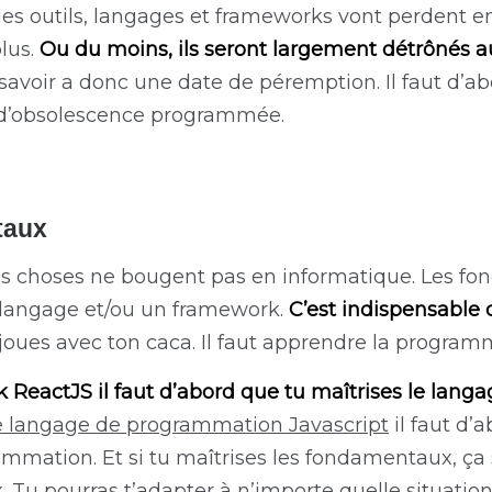
es outils, langages et frameworks vont perdent en
lus.
Ou du moins, ils seront largement détrônés au
avoir a donc une date de péremption. Il faut d’ab
 d’obsolescence programmée.
taux
les choses ne bougent pas en informatique. Les fo
 langage et/ou un framework.
C’est indispensable 
 joues avec ton caca. Il faut apprendre la program
 ReactJS il faut d’abord que tu maîtrises
le langa
le langage de programmation Javascript
il faut d’
mation. Et si tu maîtrises les fondamentaux, ça se
 Tu pourras t’adapter à n’importe quelle situation