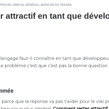
PPEUSE
,
EMPLOI
,
GÉNÉRAL
,
MARCHÉ DU TRAVAIL
 attractif en tant que dével
langage faut-il connaître en tant que développeur 
 Le problème c’est que c’est pas la bonne question.
ammée
 parce que la réponse va pas t’aider pour le vrai 
t beaucoup plus général.
Comment rester attractif 