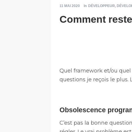
11 MAI 2020
In
DÉVELOPPEUR
,
DÉVELO
Comment rester
Quel framework et/ou quel 
questions je reçois le plus.
Obsolescence progr
C’est pas la bonne question
régler. Le vrai problème es