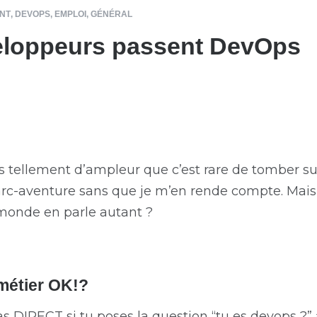
NT
,
DEVOPS
,
EMPLOI
,
GÉNÉRAL
eloppeurs passent DevOps
tellement d’ampleur que c’est rare de tomber sur
arc-aventure sans que je m’en rende compte. Mais 
 monde en parle autant ?
métier OK!?
as DIRECT si tu poses la question “tu es devops ?”