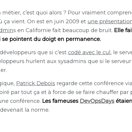
 métier, c’est quoi alors ? Pour vraiment comprendr
ù ça vient. On est en juin 2009 et
une présentation
admin
s en Californie fait beaucoup de bruit.
Elle fa
i se pointent du doigt en permanence.
développeurs que si c’est
codé avec le cul
, le ser
veloppeurs hurlent aux sysadmins que si le serveur
er.
gique,
Patrick Debois
regarde cette conférence via l
inspiré par tout ça et à force de se faire chauffer p
 une conférence.
Les fameuses
DevOpsDays
étaien
devenait la norme.