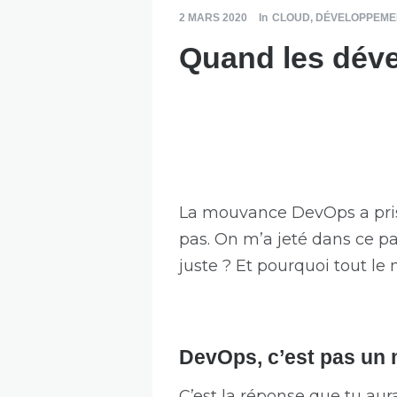
2 MARS 2020
In
CLOUD
,
DÉVELOPPEME
Quand les dév
La mouvance DevOps a pris 
pas. On m’a jeté dans ce p
juste ? Et pourquoi tout le
DevOps, c’est pas un 
C’est la réponse que tu aur