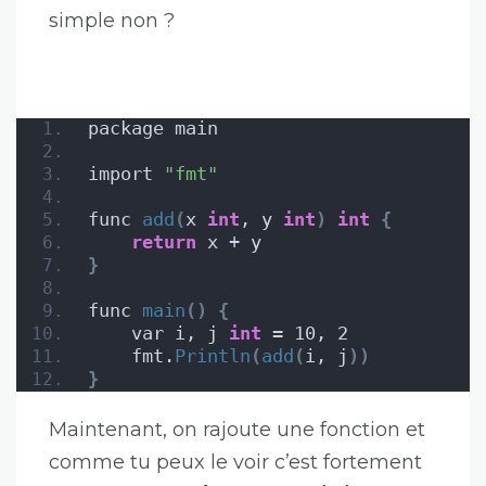
simple non ?
package main
import 
"fmt"
func 
add
(
x 
int
, y 
int
)
int
{
return
 x + y
}
func 
main
()
{
    var i, j 
int
 = 10, 2
    fmt.
Println
(
add
(
i, j
))
}
Maintenant, on rajoute une fonction et
comme tu peux le voir c’est fortement