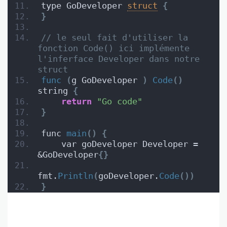
type GoDeveloper 
struct
{
}
// le seul fait d'utiliser la 
fonction Code() ici implémente 
l'inferface Developer dans notre 
struct
func
(
g GoDeveloper 
)
Code
()
string 
{
return
"Go code"
}
func 
main
()
{
    var goDeveloper Developer = 
&GoDeveloper
{}
fmt.
Println
(
goDeveloper.
Code
())
}