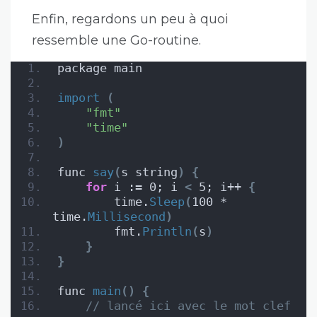
Enfin, regardons un peu à quoi
ressemble une Go-routine.
package main
import
(
"fmt"
"time"
)
func 
say
(
s string
)
{
for
 i := 0; i 
<
 5; i++ 
{
        time.
Sleep
(
100 * 
time.
Millisecond
)
        fmt.
Println
(
s
)
}
}
func 
main
()
{
// lancé ici avec le mot clef 