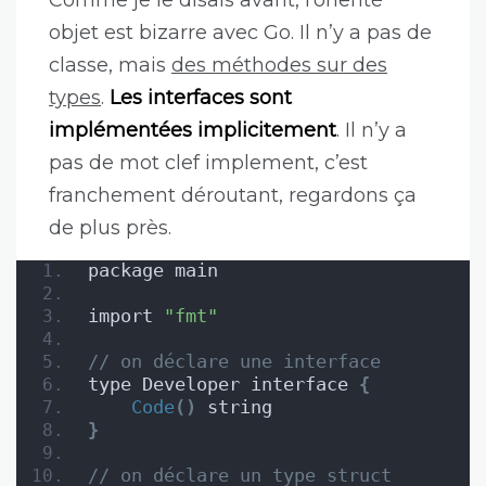
Comme je le disais avant, l’orienté
objet est bizarre avec Go. Il n’y a pas de
classe, mais
des méthodes sur des
types
.
Les interfaces sont
implémentées implicitement
. Il n’y a
pas de mot clef implement, c’est
franchement déroutant, regardons ça
de plus près.
package main
import 
"fmt"
// on déclare une interface
type Developer interface 
{
Code
()
 string
}
// on déclare un type struct